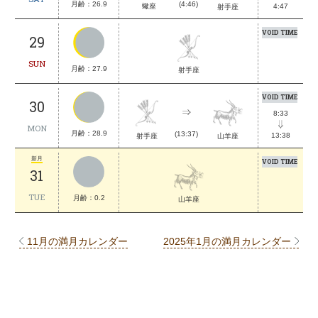
月齢：26.9
(4:46)
蠍座
4:47
射手座
VOID TIME
29
SUN
月齢：27.9
射手座
VOID TIME
30
8:33
MON
月齢：28.9
(13:37)
13:38
射手座
山羊座
新月
VOID TIME
31
TUE
月齢：0.2
山羊座
11月の満月カレンダー
2025年1月の満月カレンダー