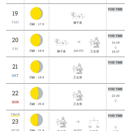
VOID TIME
19
THU
獅子座
月齢：17.9
VOID TIME
20
14:19
FRI
月齢：18.9
(16:37)
獅子座
乙女座
16:37
VOID TIME
21
SAT
月齢：19.9
乙女座
VOID TIME
22
22:26
SUN
月齢：20.9
乙女座
下弦の月
VOID TIME
23
MON
月齢：21.9
(4:07)