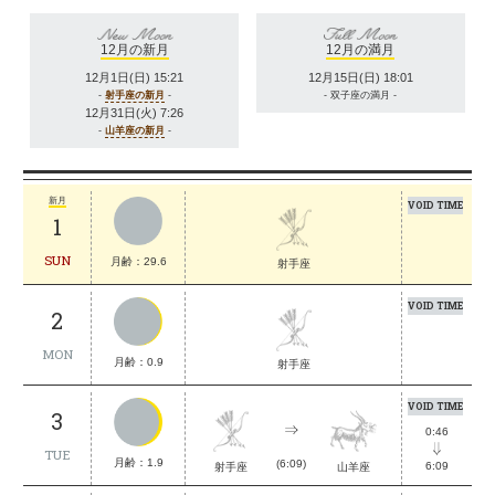
12月の新月
12月の満月
12月1日(日) 15:21
12月15日(日) 18:01
-
射手座の新月
-
- 双子座の満月 -
12月31日(火) 7:26
-
山羊座の新月
-
新月
VOID TIME
1
SUN
月齢：29.6
射手座
VOID TIME
2
MON
月齢：0.9
射手座
VOID TIME
3
0:46
TUE
月齢：1.9
(6:09)
6:09
射手座
山羊座