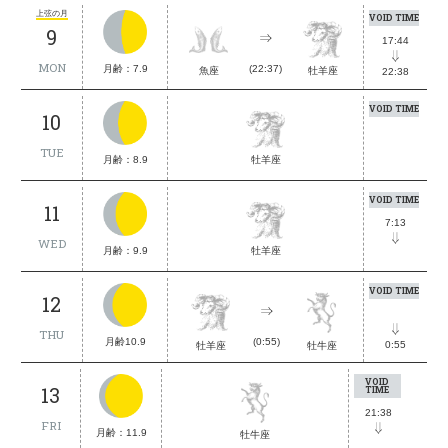
上弦の月
VOID TIME
9
17:44
MON
月齢：7.9
(22:37)
魚座
牡羊座
22:38
VOID TIME
10
TUE
月齢：8.9
牡羊座
VOID TIME
11
7:13
WED
月齢：9.9
牡羊座
VOID TIME
12
THU
月齢10.9
(0:55)
0:55
牡牛座
牡羊座
VOID
13
TIME
21:38
FRI
月齢：11.9
牡牛座