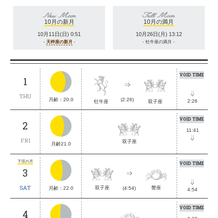
10月の新月
10月の満月
10月11日(日) 0:51
10月26日(月) 13:12
-
天秤座の新月
-
- 牡牛座の満月 -
VOID TIME
1
THU
月齢：20.0
(2:26)
2:26
牡牛座
双子座
VOID TIME
2
11:41
FRI
双子座
月齢21.0
下弦の月
VOID TIME
3
SAT
蟹座
双子座
月齢：22.0
(4:54)
4:54
VOID TIME
4