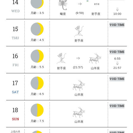
14
WED
月齢：3.5
(9:59)
蠍座
射手座
10:00
VOID TIME
15
THU
月齢：4.5
射手座
VOID TIME
16
6:55
FRI
月齢：5.5
(21:57)
21:57
射手座
山羊座
VOID TIME
17
SAT
月齢：6.5
山羊座
VOID TIME
18
SUN
月齢：7.5
山羊座
上弦の月
VOID TIME