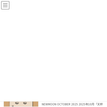
コ
ナ
満月の過ごし方・新月の過ごし方
ン
ビ
テ
ゲ
HOME
天秤座
ン
ー
ツ
シ
へ
ョ
2026年4月2日 天秤座満月オススメの過
ス
ン
2026
ごし方
キ
に
2026年3月24日
ッ
移
プ
動
FULLMOON in APRIL 2026 2026年4月「天秤座
満月」はどう過ごす？ 2026年4月2日の11:13に
満月を迎えます。 4月の満月は「天秤座満
月」。 天秤座は「バランス」と「調和」の星
座。 一つの要素 […]
続きを読む
2025年10月 天秤座新月オススメの過ご
2025
し方
2025年10月14日
NEWMOON OCTOBER 2025 2025年10月「天秤