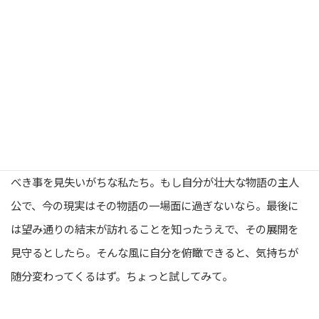
今、自分が置かれている状況を
遥かに大きな視点から見るとどうなるか想像してみる
12星座最後の星座、魚座。これまでのサイクルのすべてを俯
瞰する、大きな視野の持ち主です。つい目の前の出来事に反応
して一喜一憂し、その出来事の本当の意味や、そこから学ぶ
べき事を見失いがちな私たち。もし自分が壮大な物語の主人
公で、今の現実はその物語の一場面に過ぎないなら。最後に
は望み通りの結末が訪れることを知ったうえで、その展開を
見守るとしたら。そんな風に自分を俯瞰できると、気持ちが
随分変わってくるはず。ちょっと試してみて。