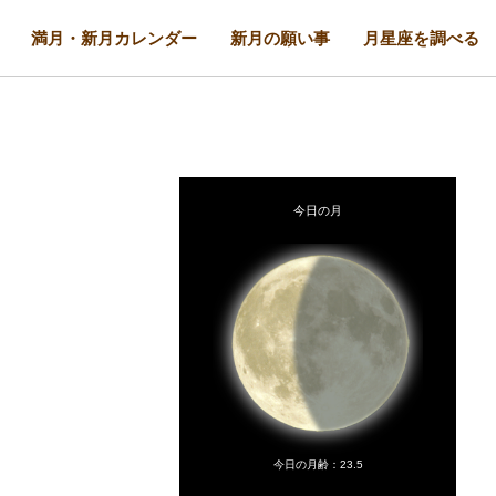
満月・新月カレンダー
新月の願い事
月星座を調べる
今日の月
今日の月齢：
23.5