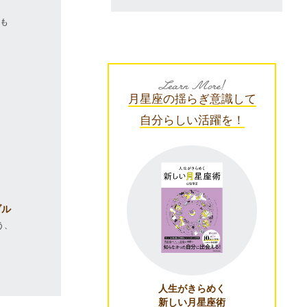
ても
い
月星座の揺らぎ意識して
自分らしい活躍を！
ブル
う、
。
人生がきらめく
新しい月星座術