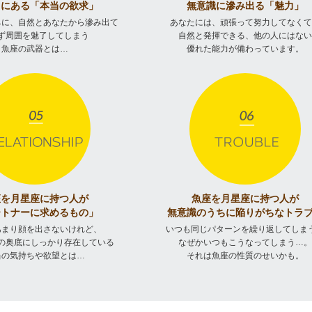
くにある「本当の欲求」
無意識に滲み出る「魅力」
ちに、自然とあなたから滲み出て
あなたには、頑張って努力してなく
ず周囲を魅了してしまう
自然と発揮できる、他の人にはな
魚座の武器とは…
優れた能力が備わっています。
座を月星座に持つ人が
魚座を月星座に持つ人が
ートナーに求めるもの」
無意識のうちに陥りがちなトラ
あまり顔を出さないけれど、
いつも同じパターンを繰り返してしま
の奥底にしっかり存在している
なぜかいつもこうなってしまう…
当の気持ちや欲望とは…
それは魚座の性質のせいかも。