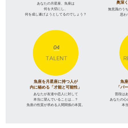
奥深
あなたの月星座、魚座は
何を大切にし、
無意識のう
何を成し遂げようとしてるのでしょう？
思わ
魚座を月星座に持つ人が
魚
内に秘める「才能と可能性」
「パ
あなたが友達や恋人に対して
普段は
本当に望んでいることは…？
あなたの心
魚座の性質が求める人間関係の本質。
本