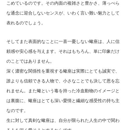
こめているのです。その内面の複雑さと豊かさ、薄っぺら
な通念に迎合しないセンスが、いわく言い難い魅力として
表れるのでしょう。
そしてまた表面的なことに一喜一憂しない蠍座は、人に信
頼感や安心感を与えます。それはもちろん、単に印象だけ
のことではありません。
深く濃密な関係性を重視する蠍座は実際にとても誠実で、
誰よりも信頼できる人物で、小さなことでも決して恩を忘
れません。また蠍という毒を持った冷血動物のイメージと
は裏腹に、蠍座はとても深い愛情と繊細な感受性の持ち主
なのです。
生に対して真剣な蠍座は、自分が限られた人生の中で関わ