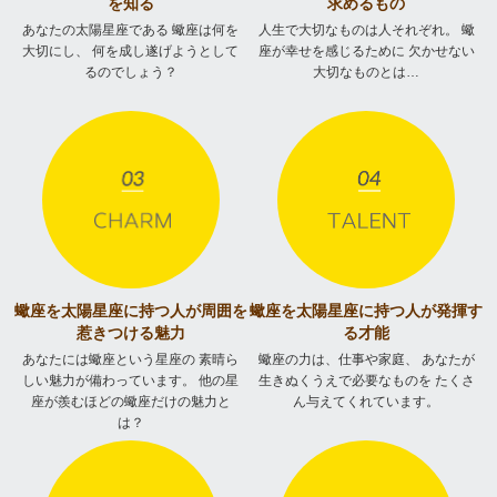
を知る
求めるもの
あなたの太陽星座である
蠍座は何を
人生で大切なものは人それぞれ。
蠍
大切にし、
何を成し遂げようとして
座が幸せを感じるために
欠かせない
るのでしょう？
大切なものとは…
蠍座を太陽星座に持つ人が
周囲を
蠍座を太陽星座に持つ人が
発揮す
惹きつける魅力
る才能
あなたには蠍座という星座の
素晴ら
蠍座の力は、仕事や家庭、
あなたが
しい魅力が備わっています。
他の星
生きぬくうえで必要なものを
たくさ
座が羨むほどの蠍座だけの魅力と
ん与えてくれています。
は？