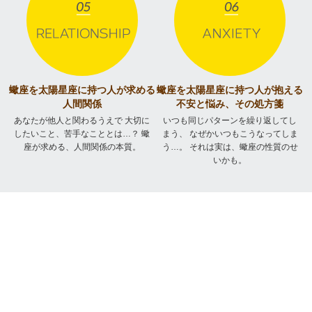
蠍座を太陽星座に持つ人が
求める
蠍座を太陽星座に持つ人が
抱える
人間関係
不安と悩み、その処方箋
あなたが他人と関わるうえで
大切に
いつも同じパターンを繰り返してし
したいこと、苦手なこととは…？
蠍
まう、
なぜかいつもこうなってしま
座が求める、人間関係の本質。
う…。
それは実は、蠍座の性質のせ
いかも。